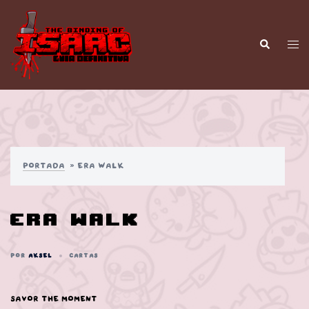
Saltar
al
contenido
Alt
Buscar
men
Portada
»
Era Walk
Era Walk
POR
AKSEL
CARTAS
Savor the moment