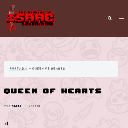
Saltar
al
contenido
Alt
Buscar
men
Portada
»
Queen of Hearts
Queen of Hearts
POR
AKSEL
CARTAS
<3