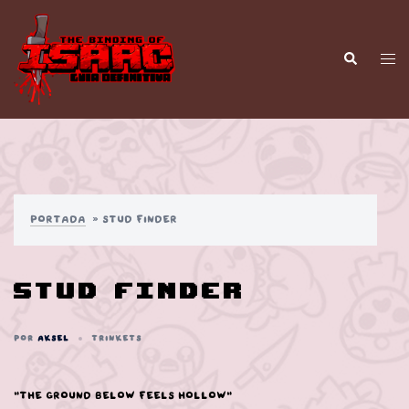
Saltar
al
contenido
Alt
Buscar
men
Portada
»
Stud Finder
Stud Finder
POR
AKSEL
TRINKETS
“The ground below feels hollow”