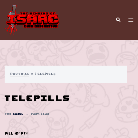
Saltar
al
contenido
Alt
Buscar
men
Portada
»
Telepills
Telepills
POR
AKSEL
PASTILLAS
Pill ID
: p19