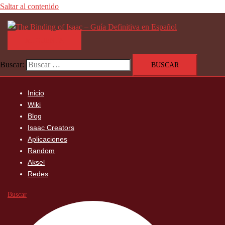
Saltar al contenido
MI CUENTA
Buscar:
Inicio
Wiki
Blog
Isaac Creators
Aplicaciones
Random
Aksel
Redes
Buscar