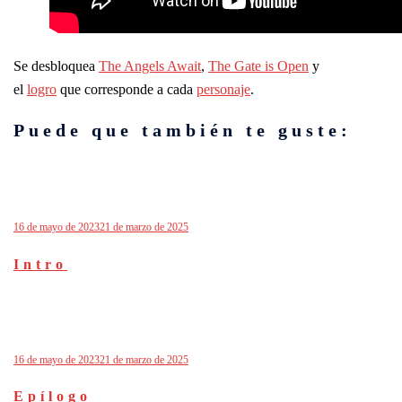
Se desbloquea
The Angels Await
,
The Gate is Open
y
el
logro
que corresponde a cada
personaje
.
Puede que también te guste:
16 de mayo de 2023
21 de marzo de 2025
Intro
16 de mayo de 2023
21 de marzo de 2025
Epílogo