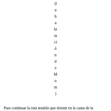
(l
a
h
a
bi
ta
ci
ó
n
d
e
M
o
m
)
Para continuar la ruta tendrás que dormir en la cama de la