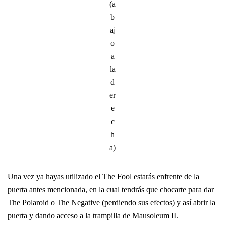
(a
b
aj
o
a
la
d
er
e
c
h
a)
Una vez ya hayas utilizado el The Fool estarás enfrente de la
puerta antes mencionada, en la cual tendrás que chocarte para dar
The Polaroid o The Negative (perdiendo sus efectos) y así abrir la
puerta y dando acceso a la trampilla de Mausoleum II.