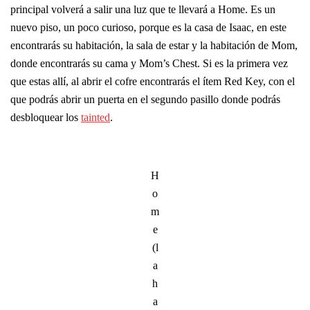
principal volverá a salir una luz que te llevará a Home. Es un
nuevo piso, un poco curioso, porque es la casa de Isaac, en este
encontrarás su habitación, la sala de estar y la habitación de Mom,
donde encontrarás su cama y Mom’s Chest. Si es la primera vez
que estas allí, al abrir el cofre encontrarás el ítem Red Key, con el
que podrás abrir un puerta en el segundo pasillo donde podrás
desbloquear los
tainted
.
H
o
m
e
(l
a
h
a