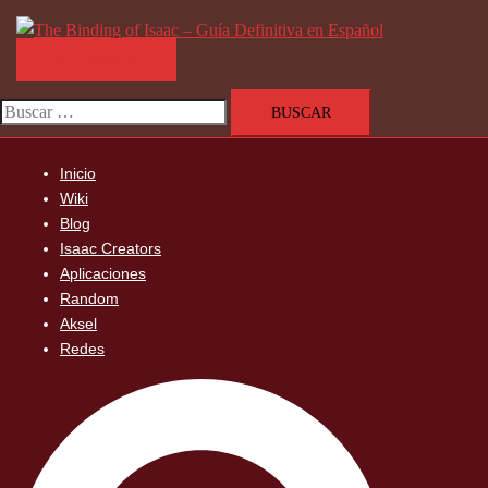
Saltar
al
MI CUENTA
contenido
Buscar:
Inicio
Wiki
Blog
Isaac Creators
Aplicaciones
Random
Aksel
Redes
Buscar