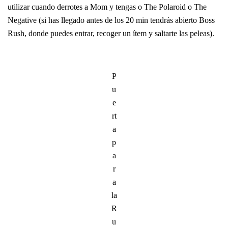
utilizar cuando derrotes a Mom y tengas o The Polaroid o The
Negative (si has llegado antes de los 20 min tendrás abierto Boss
Rush, donde puedes entrar, recoger un ítem y saltarte las peleas).
P
u
e
rt
a
p
a
r
a
la
R
u