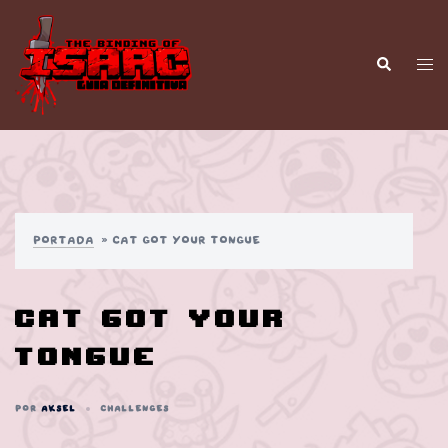
Saltar
al
contenido
Alt
Buscar
men
Portada
»
Cat got your Tongue
Cat got your
Tongue
POR
AKSEL
CHALLENGES