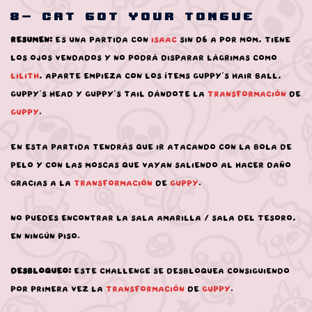
8- Cat got your Tongue
Resumen:
Es una partida con
Isaac
sin D6 a por Mom, tiene
los ojos vendados y no podrá disparar lágrimas como
Lilith
, aparte empieza con los ítems Guppy’s Hair Ball,
Guppy’s Head y Guppy’s Tail dándote la
transformación
de
Guppy
.
En esta partida tendrás que ir atacando con la bola de
pelo y con las moscas que vayan saliendo al hacer daño
gracias a la
transformación
de
Guppy
.
No puedes encontrar la sala amarilla / sala del tesoro,
en ningún piso.
Desbloqueo:
Este challenge se desbloquea consiguiendo
por primera vez la
transformación
de
Guppy
.